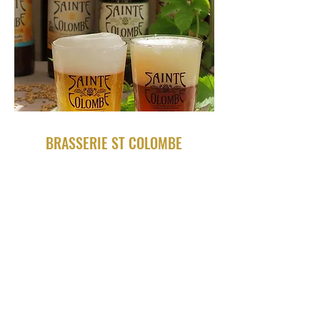
BRASSERIE ST COLOMBE
Corps-Nuds
La plus ancienne brasserie bretonne en activité
avec ses propriétaires d'origine, la brasserie Sainte
Colombe propose des bières de fermentations
hautes, élaborées dans une démarche
naturelle.
Utilisant des matières premières issues de
l'agriculture biologique, et animée par un grand
amour du brassage, elle vous offre des bières
authentiques et respectueuses de l'environnement.